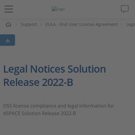
e
Support
EULA - End User License Agreement
Lega
Lösungen & Produkte
Support
Videos
Legal Notices Solution
Release 2022-B
Magazin
Unternehmen
OSS license compliance and legal information for
dSPACE Solution Release 2022-B
Karriere