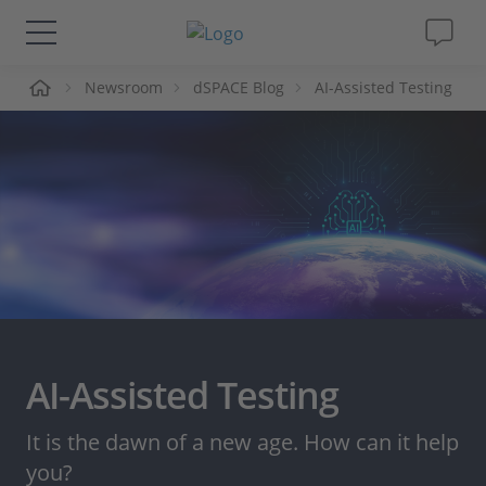
me
Newsroom
dSPACE Blog
AI-Assisted Testing
Lösungen & Produkte
Support
Videos
Magazin
Unternehmen
AI-Assisted Testing
Karriere
It is the dawn of a new age. How can it help
you?