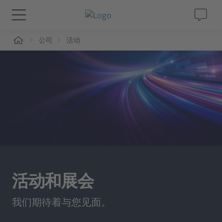
页
公司
活动
解决方案&产品
Support
视频
杂志
公司
活动和展会
人才招聘
我们期待着与您见面。