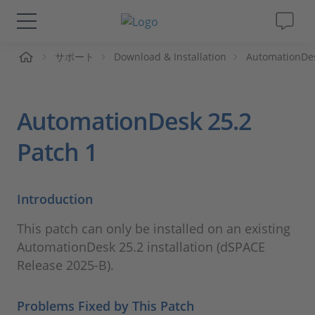
ーム
サポート
Download & Installation
AutomationDe
ソリューションと製品
サポート
AutomationDesk 25.2
動画
Patch 1
Magazine
Introduction
企業情報
This patch can only be installed on an existing
AutomationDesk 25.2 installation (dSPACE
採用情報
Release 2025-B).
Problems Fixed by This Patch