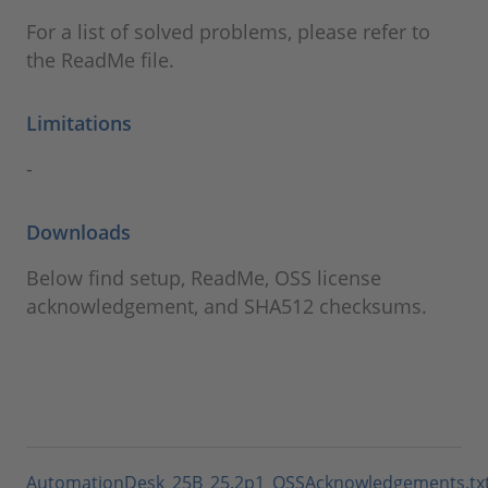
For a list of solved problems, please refer to
the ReadMe file.
Limitations
-
Downloads
Below find setup, ReadMe, OSS license
acknowledgement, and SHA512 checksums.
AutomationDesk_25B_25.2p1_OSSAcknowledgements.tx