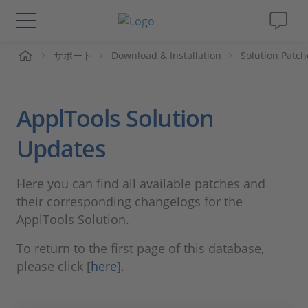
ーム
サポート
Download & Installation
Solution Patch
ソリューションと製品
サポート
ApplTools Solution
動画
Updates
Magazine
Here you can find all available patches and
their corresponding changelogs for the
企業情報
ApplTools Solution.
To return to the first page of this database,
採用情報
please click [
here
].