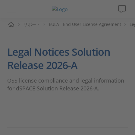
ーム
サポート
EULA - End User License Agreement
Le
ソリューションと製品
サポート
Legal Notices Solution
動画
Release 2026-A
Magazine
OSS license compliance and legal information
for dSPACE Solution Release 2026-A.
企業情報
採用情報