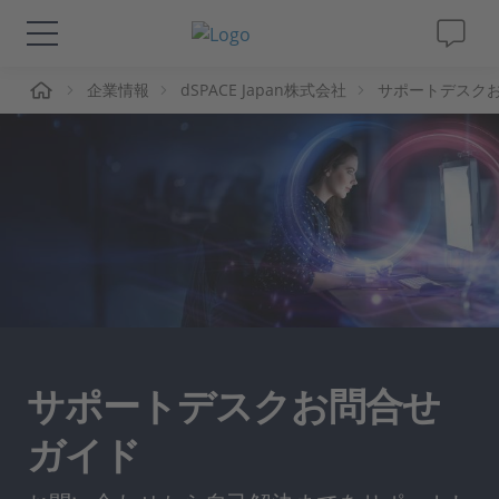
ーム
企業情報
dSPACE Japan株式会社
サポートデスク
ソリューションと製品
サポート
動画
Magazine
企業情報
サポートデスクお問合せ
採用情報
ガイド