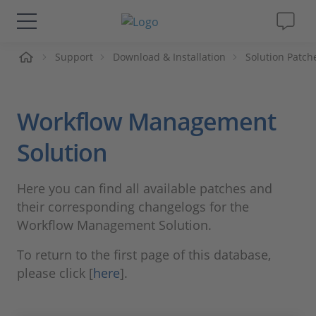
ueil
Support
Download & Installation
Solution Patch
Solutions & Produits
Support
Workflow Management
Magazine
Solution
Société
Here you can find all available patches and
their corresponding changelogs for the
Carrières
Workflow Management Solution.
To return to the first page of this database,
please click [
here
].