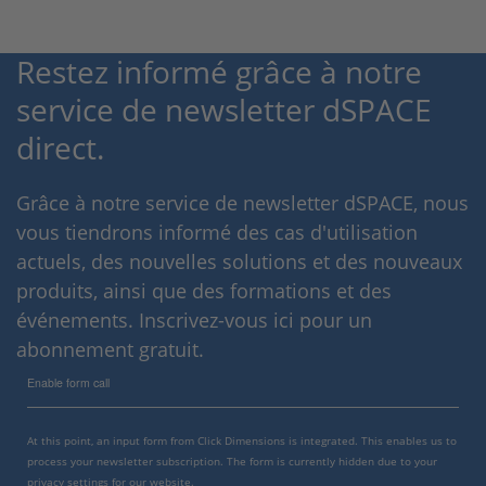
Restez informé grâce à notre
service de newsletter dSPACE
direct.
Grâce à notre service de newsletter dSPACE, nous
vous tiendrons informé des cas d'utilisation
actuels, des nouvelles solutions et des nouveaux
produits, ainsi que des formations et des
événements. Inscrivez-vous ici pour un
abonnement gratuit.
Enable form call
At this point, an input form from Click Dimensions is integrated. This enables us to
process your newsletter subscription. The form is currently hidden due to your
privacy settings for our website.