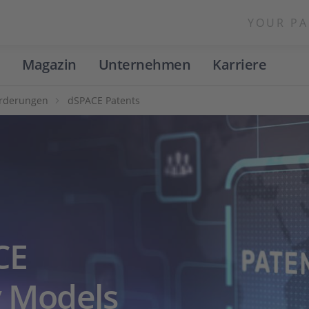
YOUR PA
Magazin
Unternehmen
Karriere
orderungen
dSPACE Patents
CE
y Models