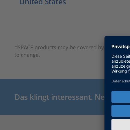
United States
dSPACE products may be covered by one or more o
to change.
Das klingt interessant. Nehmen S