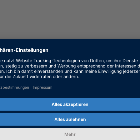
f the listed patents or utility models. This list (up
ie Kontakt auf:
KONTAKT