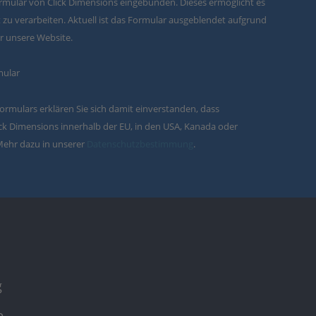
formular von Click Dimensions eingebunden. Dieses ermöglicht es
zu verarbeiten. Aktuell ist das Formular ausgeblendet aufgrund
ür unsere Website.
mular
ormulars erklären Sie sich damit einverstanden, dass
k Dimensions innerhalb der EU, in den USA, Kanada oder
Mehr dazu in unserer
Datenschutzbestimmung
.
g
e