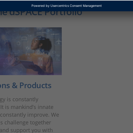
he dSPACE Portfolio
ons & Products
y is constantly
 It is mankind’s innate
 constantly improve. We
his challenge together
 and support you with