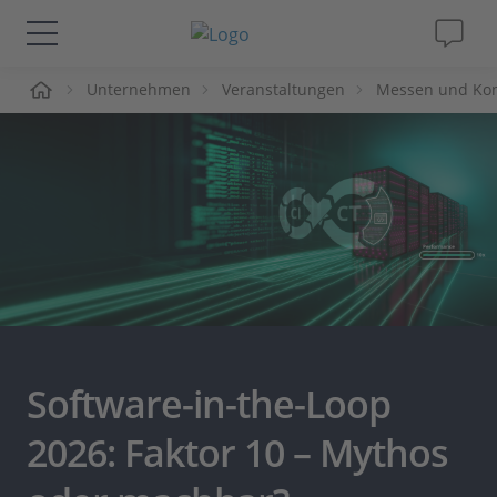
me
Unternehmen
Veranstaltungen
Messen und Ko
Lösungen & Produkte
Support
Videos
Magazin
Unternehmen
Software-in-the-Loop
Karriere
2026: Faktor 10 – Mythos