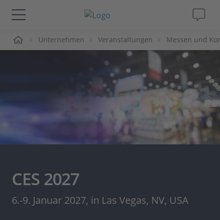
me
Unternehmen
Veranstaltungen
Messen und Ko
Lösungen & Produkte
Support
Videos
Magazin
Unternehmen
CES 2027
Karriere
6.-9. Januar 2027, in Las Vegas, NV, USA