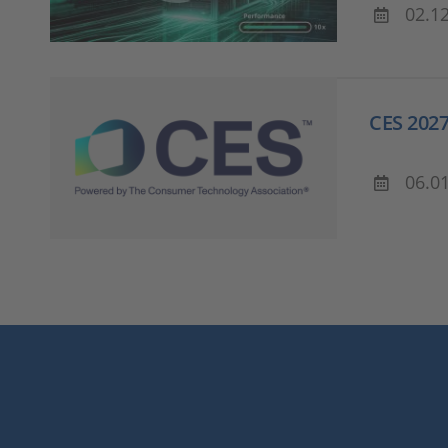
02.1
CES 202
06.0