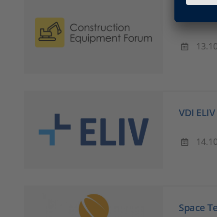
9. Cons
13.1
VDI ELIV
14.1
Space T