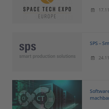
17.1
SPS – Sm
24.1
Software
machba