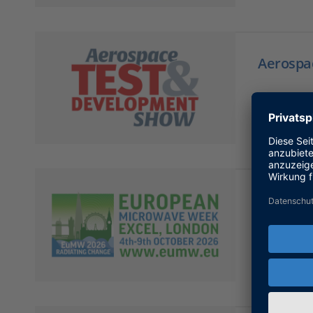
Aerospa
29.0
Europea
04.1