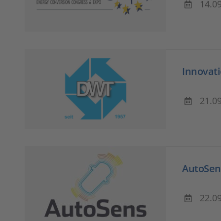
14.0
Innovat
21.0
AutoSen
22.0