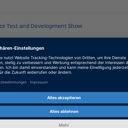
ce Test and Development Show
9.2026 – 30.09.2026
Toulouse, Frankreich
n Microwave Week 2026
0.2026 – 09.10.2026
London, Großbritannien