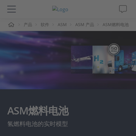
页
产品
软件
ASM
ASM 产品
ASM燃料电池
解决方案&产品
Support
视频
杂志
公司
ASM燃料电池
人才招聘
氢燃料电池的实时模型