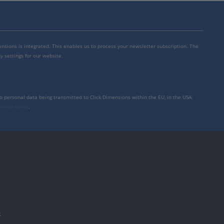
mensions is integrated. This enables us to process your newsletter subscription. The
y settings for our website.
to personal data being transmitted to Click Dimensions within the EU, in the USA,
rivacy policy
.
件