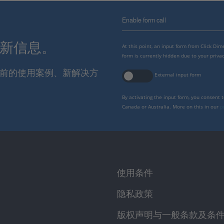
Enable form call
最新信息。
At this point, an input form from Click Di
form is currently hidden due to your privac
报当前的使用案例、新解决方
External input form
By activating the input form, you consent 
Canada or Australia. More on this in our
p
使用条件
隐私政策
版权声明与一般条款及条