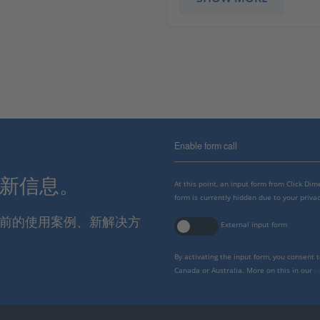
Enable form call
最新信息。
At this point, an input form from Click Di
form is currently hidden due to your privac
报当前的使用案例、新解决方
External input form
By activating the input form, you consent 
Canada or Australia. More on this in our
p