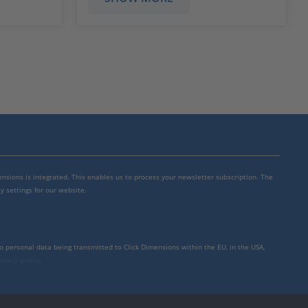
mensions is integrated. This enables us to process your newsletter subscription. The
y settings for our website.
to personal data being transmitted to Click Dimensions within the EU, in the USA,
rivacy policy
.