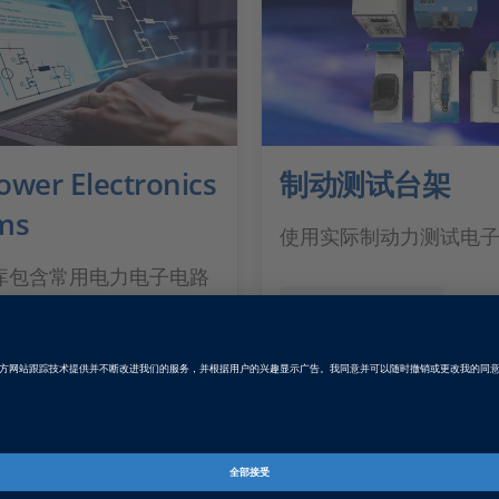
ower Electronics
制动测试台架
ms
使用实际制动力测试电
CE库包含常用电力电子电路
的仿真模型，用于开发和
SHOW MORE
电气系统
 MORE