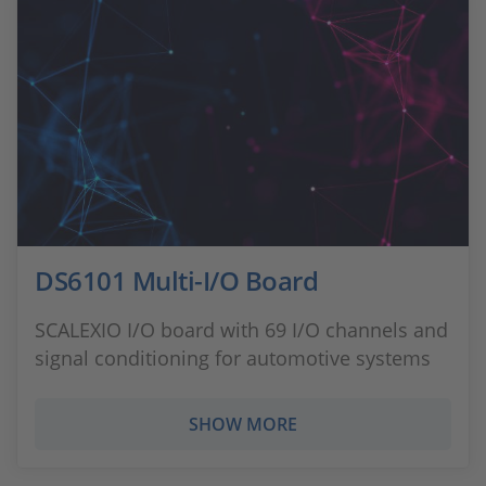
DS6101 Multi-I/O Board
SCALEXIO I/O board with 69 I/O channels and
signal conditioning for automotive systems
SHOW MORE