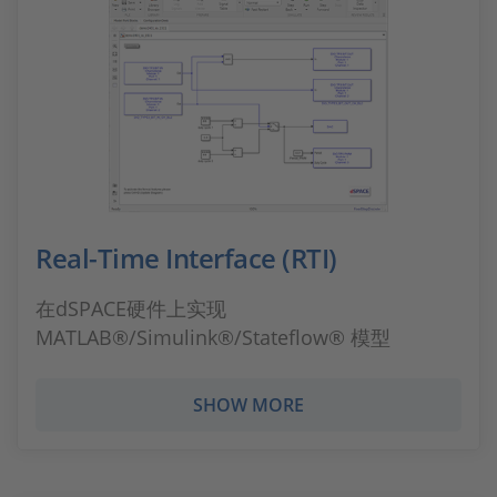
Real-Time Interface (RTI)
在dSPACE硬件上实现
MATLAB®/Simulink®/Stateflow® 模型
SHOW MORE