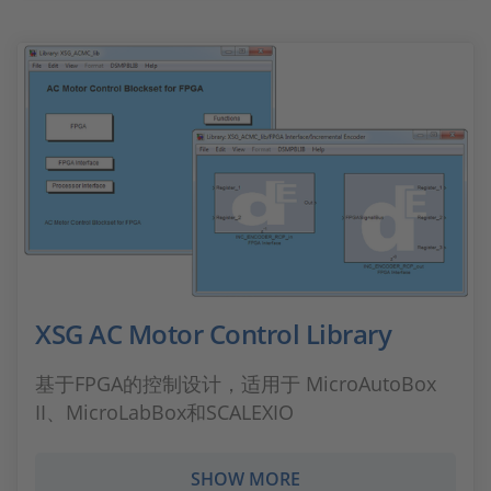
XSG AC Motor Control Library
基于FPGA的控制设计，适用于 MicroAutoBox
II、MicroLabBox和SCALEXIO
SHOW MORE