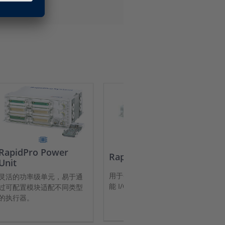
RapidPro Power
R
RapidPro 控制单元
Unit
M
用于dSPACE 原型系统的智
灵活的功率级单元，易于通
可
能 I/O 子系统
过可配置模块适配不同类型
的执行器。