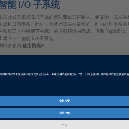
智能 I/O 子系统
正在开发并集成在汽车上的该功能正变得越大、越复杂。在发动机
生成也日渐复杂。此外，常常还需要在最短的时间内处理复杂的
在智能工具的协助下在标准的原型环境内完成。借助 RapidPro，
上建立一个智能 I/O 子系统。
详情请参阅
使用情况B
。
主要优点
RapidPro 硬件用于扩展 dSPACE 原型系统。它基于三个不同的单元
RapidPro Power Unit和RapidPro Control Unit
Unit）、信号放大（Power Unit）、提供高级I/O功能（Con
以单独使用，也可以作为一个物理单元连接到堆栈。可用现有
节 (SC) 模块及功率级 (PS) 模块可以安装在 RapidPro
度地满足特定的应用需求。模块化概念是指使用硬件和软件可
目中以及在需求发生变化等情况下，只需要最少的投入便能重