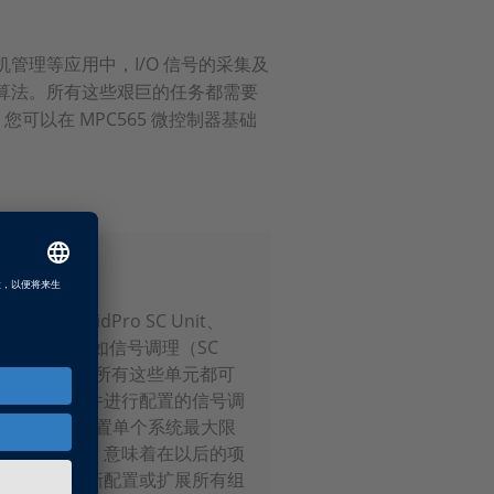
管理等应用中，I/O 信号的采集及
算法。所有这些艰巨的任务都需要
您可以在 MPC565 微控制器基础
：RapidPro SC Unit、
。它们完成不同的任务，如信号调理（SC
trol Unit）。所有这些单元都可
的软件及硬件进行配置的信号调
 单元中，以便通过设置单个系统最大限
配置的模块，意味着在以后的项
复使用、重新配置或扩展所有组