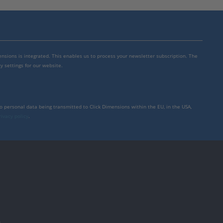
mensions is integrated. This enables us to process your newsletter subscription. The
y settings for our website.
to personal data being transmitted to Click Dimensions within the EU, in the USA,
rivacy policy
.