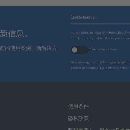
Enable form call
最新信息。
At this point, an input form from Click Di
form is currently hidden due to your privac
报当前的使用案例、新解决方
External input form
By activating the input form, you consent 
Canada or Australia. More on this in our
p
使用条件
隐私政策