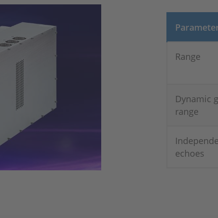
Paramete
Range
Dynamic g
range
Independe
echoes