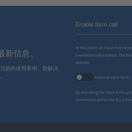
Enable form call
At this point, an input form fro
解最新信息。
newsletter subscription. The for
website.
通报当前的使用案例、新解决
。
External input form
By activating the input form, yo
Dimensions within the EU, in the