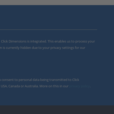
m Click Dimensions is integrated. This enables us to process your
m is currently hidden due to your privacy settings for our
u consent to personal data being transmitted to Click
 USA, Canada or Australia. More on this in our
privacy policy
.