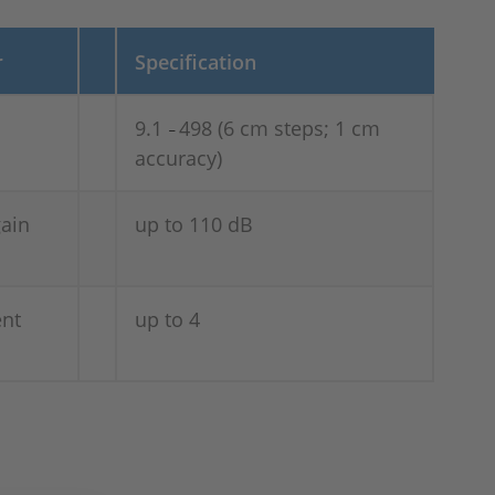
r
Specification
9.1
498 (6 cm steps; 1 cm
–
accuracy)
ain
up to 110 dB
nt
up to 4