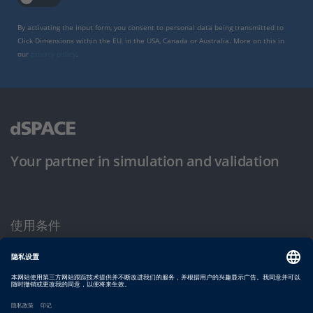
By activating the input form, you consent to personal data being transmitted to
Click Dimensions within the EU, in the USA, Canada or Australia. More on this in
our
privacy policy
.
Your partner in simulation and validation
使用条件
隐私政策
版权声明与一般条款及条件