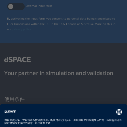
External input form
By activating the input form, you consent to personal data being transmitted to
Click Dimensions within the EU, in the USA, Canada or Australia. More on this in
our
privacy policy
.
Your partner in simulation and validation
使用条件
隐私政策
版权声明与一般条款及条件