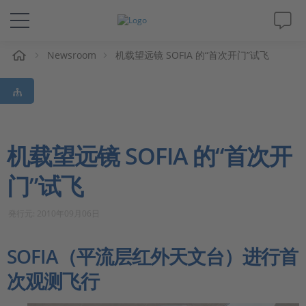
Newsroom
机载望远镜 SOFIA 的“首次开门”试飞
解决方案&产品
Support
视频
机载望远镜 SOFIA 的“首次开
门”试飞
杂志
発行元: 2010年09月06日
公司
SOFIA（平流层红外天文台）进行首
人才招聘
次观测飞行