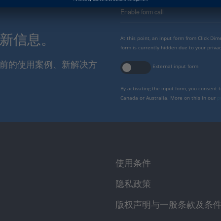
Enable form call
最新信息。
At this point, an input form from Click Di
form is currently hidden due to your privac
报当前的使用案例、新解决方
External input form
By activating the input form, you consent 
Canada or Australia. More on this in our
p
使用条件
隐私政策
版权声明与一般条款及条