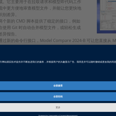
成。它主要用于在拉取请求和模型即代码工作
流中更方便地审查模型文件，并能让您更快地
识别差异。
两个新的 CMD 脚本提供了稳定的接口，例如
在使用 Git 时自动合并模型文件，或轻松生成
差异报告。
通过新的命令行接口，Model Compare 2024-B 可让您直接从
而不受 CI/CD 系统的影响。
Product Information
Model Compare
比较 MathWorks® Simulink®、Stateflow® 和 dSPACE Tar