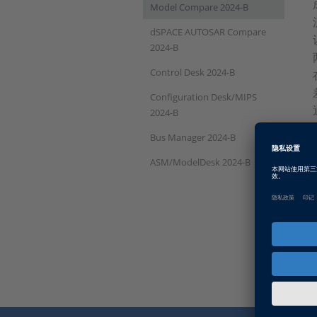
Model Compare 2024-B
dSPACE AUTOSAR Compare
2024-B
Control Desk 2024-B
Configuration Desk/MIPS
2024-B
Bus Manager 2024-B
ASM/ModelDesk 2024-B