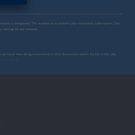
mensions is integrated. This enables us to process your newsletter subscription. The
y settings for our website.
to personal data being transmitted to Click Dimensions within the EU, in the USA,
rivacy policy
.
件