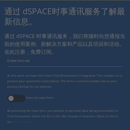
通过 dSPACE时事通讯服务了解最
新信息。
通过 dSPACE 时事通讯服务，我们将随时向您通报当
前的使用案例、新解决方案和产品以及培训和活动。
在此注册，免费订阅。
Enable form call
At this point, an input form from Click Dimensions is integrated. This enables us to
process your newsletter subscription. The form is currently hidden due to your
privacy settings for our website.
External input form
By activating the input form, you consent to personal data being transmitted to
Click Dimensions within the EU, in the USA, Canada or Australia. More on this in
our
privacy policy
.