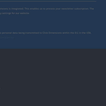
mensions is integrated. This enables us to process your newsletter subscription. The
y settings for our website.
to personal data being transmitted to Click Dimensions within the EU, in the USA,
rivacy policy
.
件