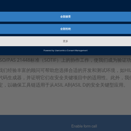
也正在出现。
根据相关标准的要求调整现有流程或建立符合标准的新流程，不
头开发或测试任务的所有标准指南，还需要有专业的技术知识。
解决方案
dSPACE咨询部支持您设计和实施符合适用标准的流程。我们在IS
ISO/PAS 21448标准（SOTIF）上的协作工作，使我们成为
我们经验丰富的顾问可帮助您选择合适的开发和测试环境，如HI
代码生成器，并证明它们在安全关键项目中的适用性。此外，我
定，以确保工具链适用于从ASIL A到ASIL D的安全关键型应用。
Enable form call