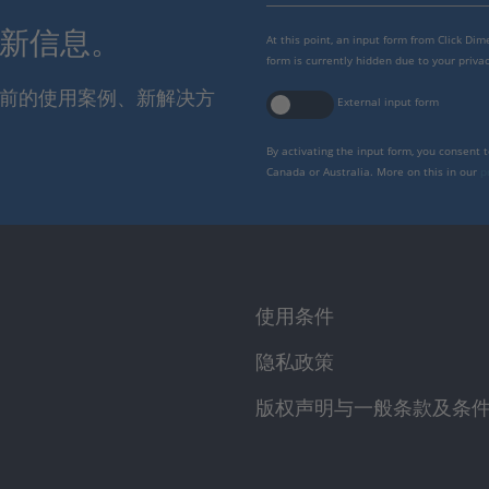
最新信息。
At this point, an input form from Click Di
form is currently hidden due to your privac
报当前的使用案例、新解决方
External input form
By activating the input form, you consent 
Canada or Australia. More on this in our
p
使用条件
隐私政策
版权声明与一般条款及条