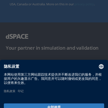
USA, Canada or Australia. More on this in our
privacy policy
.
Your partner in simulation and validation
使用条件
隐私政策
版权声明与一般条款及条件