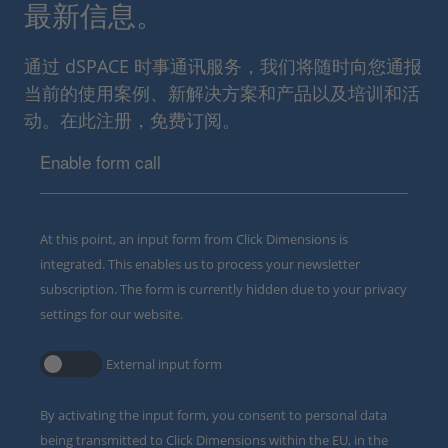
最新信息。
通过 dSPACE 时事通讯服务，我们将随时向您通报
当前的使用案例、新解决方案和产品以及培训和活
动。在此注册，免费订阅。
Enable form call
At this point, an input form from Click Dimensions is
integrated. This enables us to process your newsletter
subscription. The form is currently hidden due to your privacy
settings for our website.
External input form
By activating the input form, you consent to personal data
being transmitted to Click Dimensions within the EU, in the