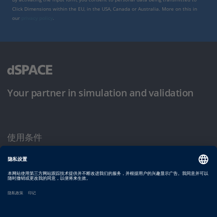
Click Dimensions within the EU, in the USA, Canada or Australia. More on this in
our
privacy policy
.
Your partner in simulation and validation
使用条件
隐私政策
版权声明与一般条款及条件