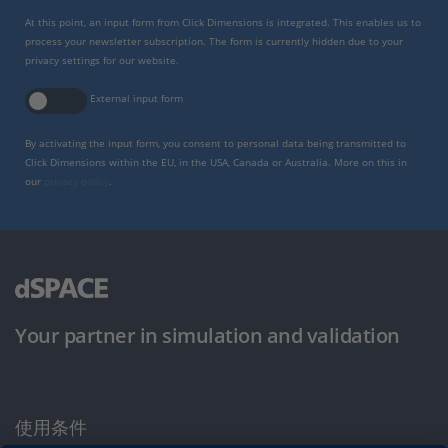
At this point, an input form from Click Dimensions is integrated. This enables us to
process your newsletter subscription. The form is currently hidden due to your
privacy settings for our website.
External input form
By activating the input form, you consent to personal data being transmitted to
Click Dimensions within the EU, in the USA, Canada or Australia. More on this in
our
privacy policy
.
Your partner in simulation and validation
使用条件