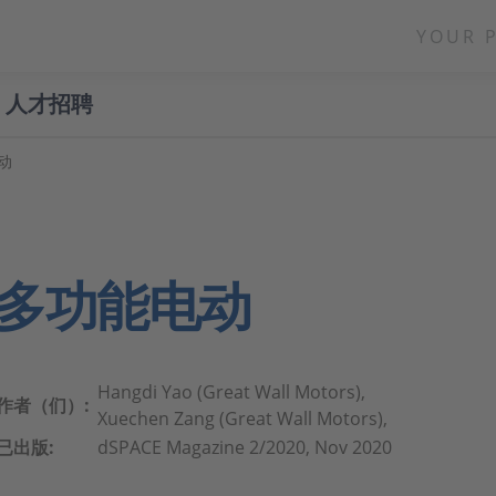
YOUR 
人才招聘
动
多功能电动
Hangdi Yao (Great Wall Motors),
作者（们）:
Xuechen Zang (Great Wall Motors),
已出版:
dSPACE Magazine 2/2020, Nov 2020