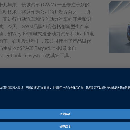
十几年来，长城汽车 (GWM) 一直专注于新的
驱动技术，将这作为公司的开发方向之一，并
一直进行电动汽车和混合动力汽车的开发和测
试。今天，GWM品牌组合包括创新型生产车
辆，如Wey P8插电式混合动力汽车和Ora R1电
动车。在开发过程中，该公司使用了产品级代
码生成器dSPACE TargetLink以及来自
TargetLink Ecosystem的其它工具。
中国語: 多功能电动
PDF, 2408 KB
德语: Elektrisch und vielfältig
PDF, 1667 KB
英語: The Versatile Electric
PDF, 1688 KB