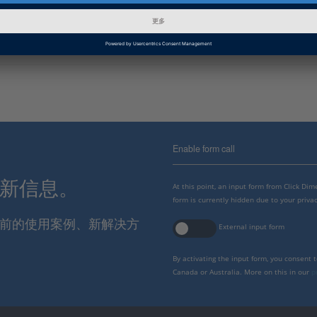
日语: The Versatile Electric
PDF, 1780 KB
Enable form call
最新信息。
At this point, an input form from Click Di
form is currently hidden due to your privac
报当前的使用案例、新解决方
External input form
By activating the input form, you consent 
Canada or Australia. More on this in our
p