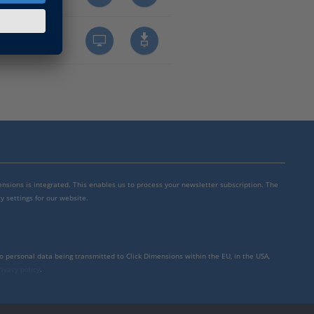
mensions is integrated. This enables us to process your newsletter subscription. The
y settings for our website.
to personal data being transmitted to Click Dimensions within the EU, in the USA,
rivacy policy
.