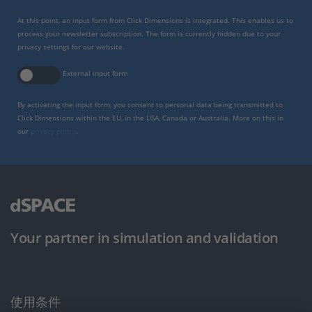
At this point, an input form from Click Dimensions is integrated. This enables us to
process your newsletter subscription. The form is currently hidden due to your
privacy settings for our website.
External input form
By activating the input form, you consent to personal data being transmitted to
Click Dimensions within the EU, in the USA, Canada or Australia. More on this in
our
privacy policy
.
Your partner in simulation and validation
使用条件