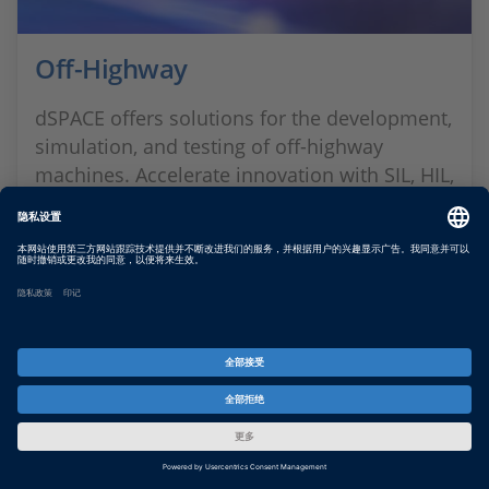
Off-Highway
dSPACE offers solutions for the development,
simulation, and testing of off-highway
machines. Accelerate innovation with SIL, HIL,
and data-driven validation – efficiently,
scalably, and rel...
SHOW MORE