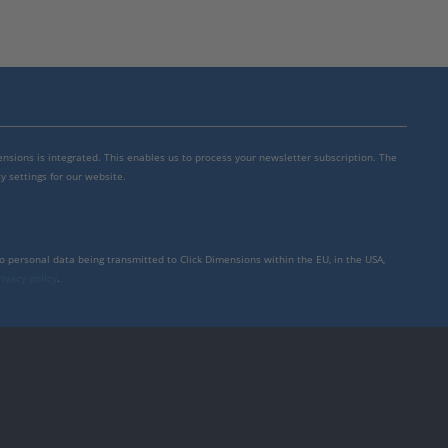
mensions is integrated. This enables us to process your newsletter subscription. The
y settings for our website.
to personal data being transmitted to Click Dimensions within the EU, in the USA,
rivacy policy
.