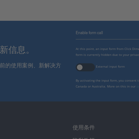
Enable form call
最新信息。
At this point, an input form from Click Di
form is currently hidden due to your privac
报当前的使用案例、新解决方
External input form
By activating the input form, you consent 
Canada or Australia. More on this in our
p
使用条件