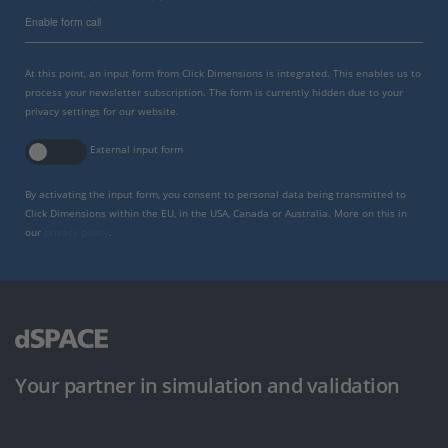
Enable form call
At this point, an input form from Click Dimensions is integrated. This enables us to
process your newsletter subscription. The form is currently hidden due to your
privacy settings for our website.
External input form
By activating the input form, you consent to personal data being transmitted to
Click Dimensions within the EU, in the USA, Canada or Australia. More on this in
our
privacy policy
.
Your partner in simulation and validation