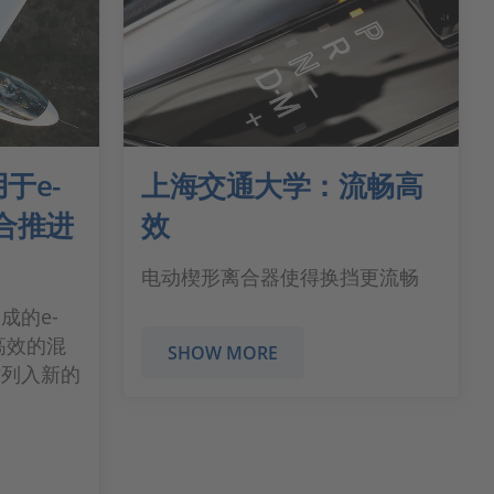
于e-
上海交通大学：流畅高
混合推进
效
电动楔形离合器使得换挡更流畅
成的e-
高效的混
SHOW MORE
术列入新的