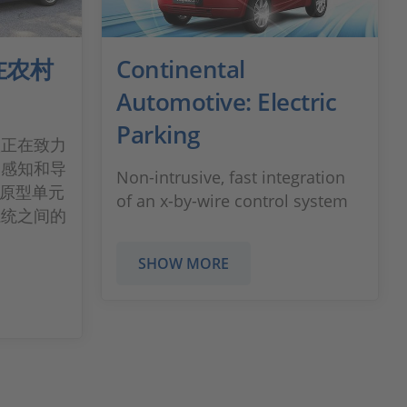
在农村
Continental
Automotive: Electric
Parking
队正在致力
的感知和导
Non-intrusive, fast integration
x 原型单元
of an x-by-wire control system
系统之间的
SHOW MORE