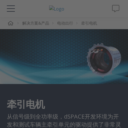
页
解决方案&产品
电动出行
牵引电机
解决方案&产品
Support
视频
杂志
公司
牵引电机
人才招聘
从信号级到全功率级，dSPACE开发环境为开
发和测试车辆主牵引单元的驱动提供了非常灵