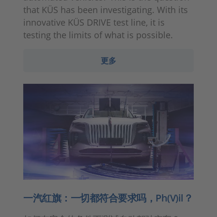
that KÜS has been investigating. With its
innovative KÜS DRIVE test line, it is
testing the limits of what is possible.
更多
一汽红旗：一切都符合要求吗，Ph(V)il？