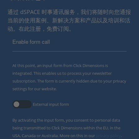
通过 dSPACE 时事通讯服务，我们将随时向您通报
当前的使用案例、新解决方案和产品以及培训和活
动。在此注册，免费订阅。
Enable form call
At this point, an input form from Click Dimensions is
integrated. This enables us to process your newsletter
subscription. The form is currently hidden due to your privacy
settings for our website.
External input form
By activating the input form, you consent to personal data
being transmitted to Click Dimensions within the EU, in the
USA, Canada or Australia. More on this in our
privacy policy
.