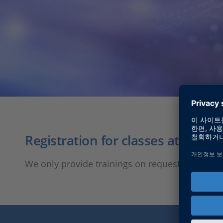
Registration for classes at dSPAC
We only provide trainings on request.