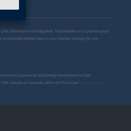
m Click Dimensions is integrated. This enables us to process your
m is currently hidden due to your privacy settings for our
u consent to personal data being transmitted to Click
 USA, Canada or Australia. More on this in our
privacy policy
.