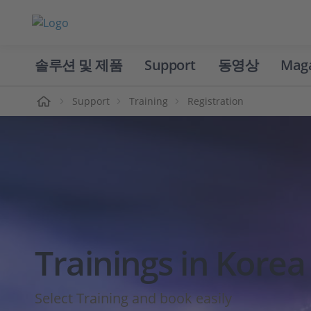
솔루션 및 제품
Support
동영상
Mag
홈
Support
Training
Registration
Trainings in Korea
Select Training and book easily