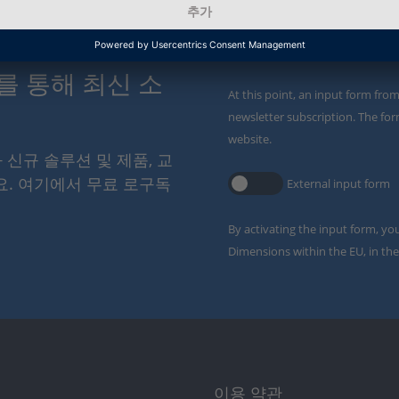
Enable form call
스를 통해 최신 소
At this point, an input form fro
newsletter subscription. The for
website.
와 신규 솔루션 및 제품, 교
요. 여기에서 무료 로구독
External input form
By activating the input form, yo
Dimensions within the EU, in the
이용 약관