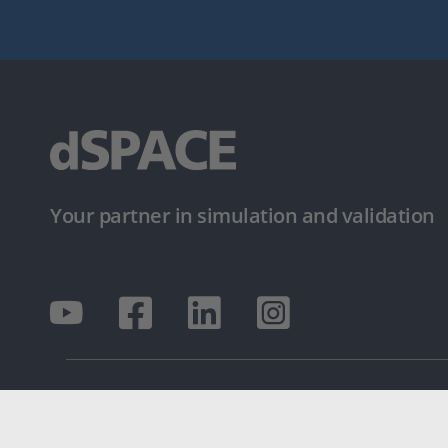
Your partner in simulation and validation
© dSPACE