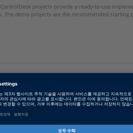
ControlDesk projects provide a ready-to-use implem
es. The demo projects are the recommended starting p
IO