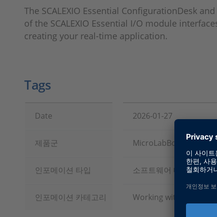
The SCALEXIO Essential ConfigurationDesk and 
of the SCALEXIO Essential I/O module interfac
creating your real-time application.
Tags
Date
2026-01-27
제품군
MicroLabBox II, SCALEX
인포메이션 타입
소프트웨어 데모
인포메이션 카테고리
Working with