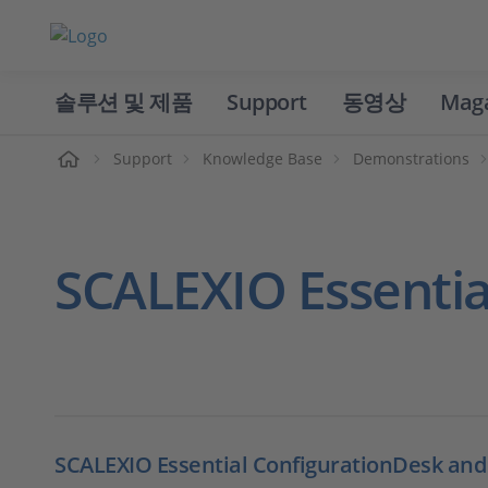
솔루션 및 제품
Support
동영상
Mag
홈
Support
Knowledge Base
Demonstrations
SCALEXIO Essenti
SCALEXIO Essential ConfigurationDesk and