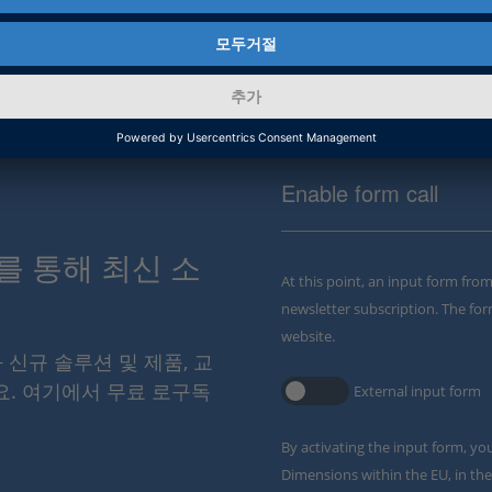
Enable form call
스를 통해 최신 소
At this point, an input form fro
newsletter subscription. The for
website.
와 신규 솔루션 및 제품, 교
요. 여기에서 무료 로구독
External input form
By activating the input form, yo
Dimensions within the EU, in the