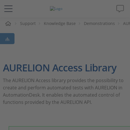
Support
Knowledge Base
Demonstrations
AUR
솔루션 및 제품
Support
동영상
AURELION Access Library
Magazine
The AURELION Access library provides the possibility to
create and perform automated tests with AURELION in
회사
AutomationDesk. It enables the automated control of
functions provided by the AURELION API.
인재채용