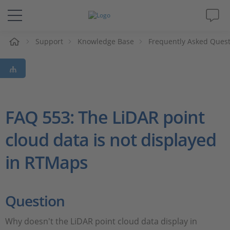
Support
Knowledge Base
Frequently Asked Ques
솔루션 및 제품
Support
동영상
FAQ 553: The LiDAR point
cloud data is not displayed
Magazine
in RTMaps
회사
인재채용
Question
Why doesn't the LiDAR point cloud data display in