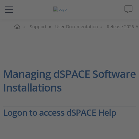
홈
솔루션 및 제품
Support
User Documentation
Release 2026-A
Support
동영상
Managing dSPACE Software
Magazine
Installations
회사
Logon to access dSPACE Help
인재채용