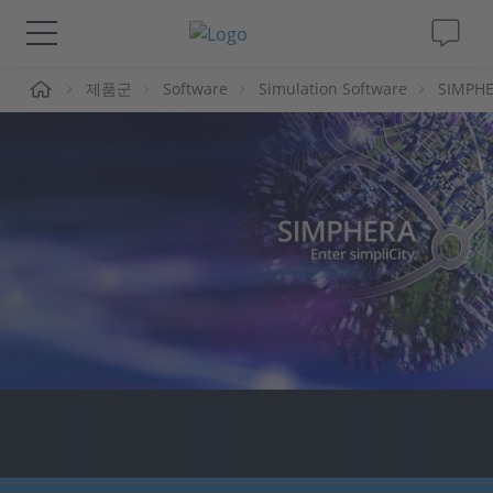
제품군
Software
Simulation Software
SIMPH
솔루션 및 제품
Support
동영상
Magazine
회사
인재채용