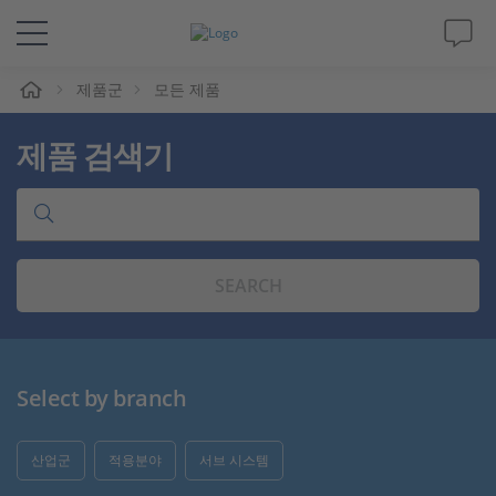
제품군
모든 제품
솔루션 및 제품
제품 검색기
Support
동영상
SEARCH
Magazine
회사
Select by branch
인재채용
산업군
적용분야
서브 시스템