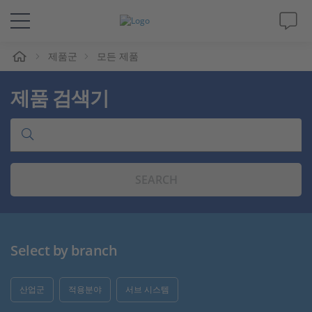
제품군
모든 제품
솔루션 및 제품
제품 검색기
Support
동영상
SEARCH
Magazine
회사
Select by branch
인재채용
산업군
적용분야
서브 시스템