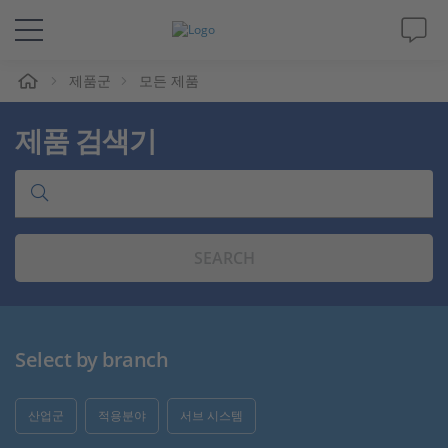
제품군
모든 제품
솔루션 및 제품
제품 검색기
Support
동영상
SEARCH
Magazine
회사
Select by branch
인재채용
산업군
적용분야
서브 시스템