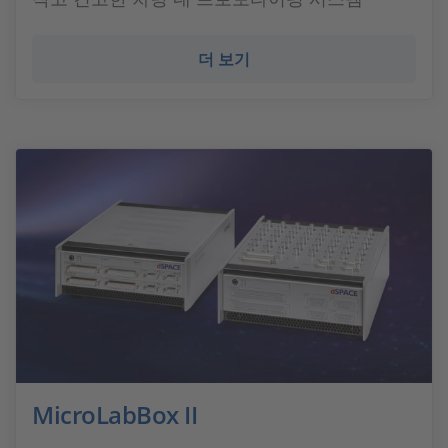
더 보기
MicroLabBox II