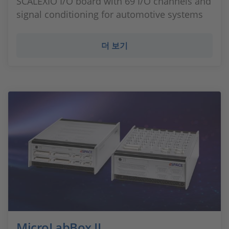
SCALEXIO I/O board with 69 I/O channels and
signal conditioning for automotive systems
더 보기
MicroLabBox II