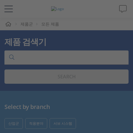
제품군
모든 제품
솔루션 및 제품
제품 검색기
Support
동영상
SEARCH
Magazine
회사
Select by branch
인재채용
산업군
적용분야
서브 시스템