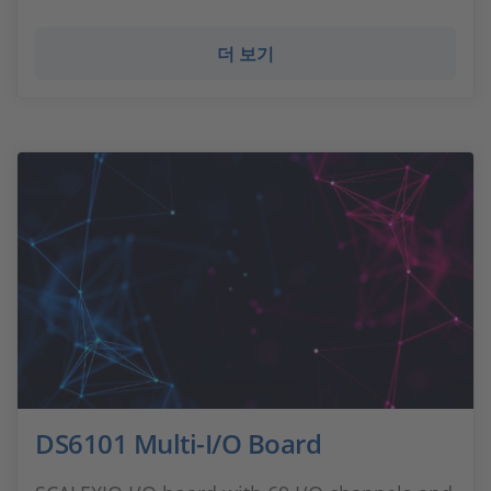
더 보기
DS6101 Multi-I/O Board