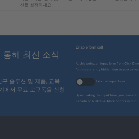
신을 설정하세요.
Enable form call
스를 통해 최신 소식
At this point, an input form from Click Di
form is currently hidden due to your privac
 신규 솔루션 및 제품, 교육
External input form
여기에서 무료 로구독을 신청
By activating the input form, you consent 
Canada or Australia. More on this in our
p