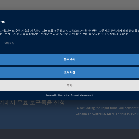
Enable form call
스를 통해 최신 소식
At this point, an input form from Click Di
form is currently hidden due to your privac
 신규 솔루션 및 제품, 교육
External input form
여기에서 무료 로구독을 신청
By activating the input form, you consent 
Canada or Australia. More on this in our
p