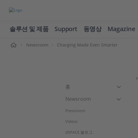
솔루션 및 제품
Support
동영상
Magazine
Newsroom
Charging Made Even Smarter
F
홈
Newsroom
Pressroom
Videos
dSPACE 블로그