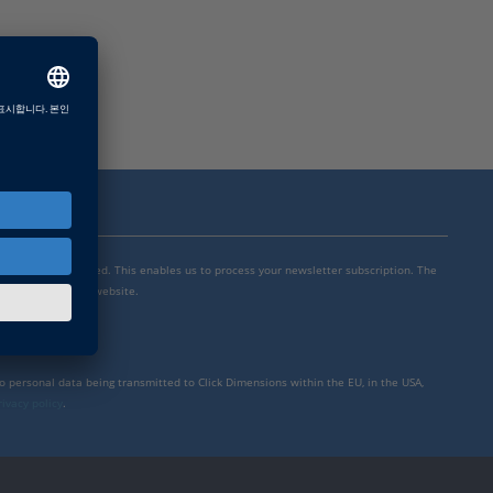
mensions is integrated. This enables us to process your newsletter subscription. The
y settings for our website.
to personal data being transmitted to Click Dimensions within the EU, in the USA,
rivacy policy
.