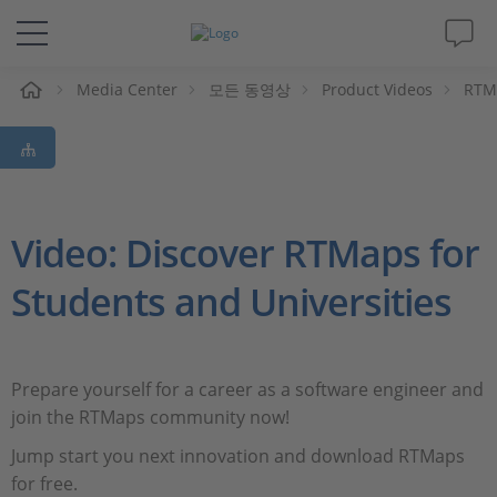
Media Center
모든 동영상
Product Videos
RTMa
솔루션 및 제품
Support
동영상
Video: Discover RTMaps for
Students and Universities
Magazine
회사
Prepare yourself for a career as a software engineer and
join the RTMaps community now!
인재채용
Jump start you next innovation and download RTMaps
for free.