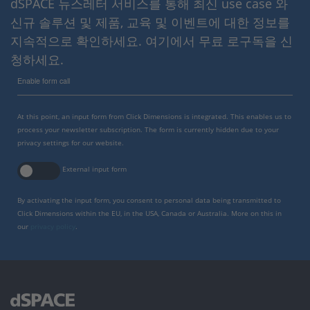
dSPACE 뉴스레터 서비스를 통해 최신 use case 와
신규 솔루션 및 제품, 교육 및 이벤트에 대한 정보를
지속적으로 확인하세요. 여기에서 무료 로구독을 신
청하세요.
Enable form call
At this point, an input form from Click Dimensions is integrated. This enables us to
process your newsletter subscription. The form is currently hidden due to your
privacy settings for our website.
External input form
By activating the input form, you consent to personal data being transmitted to
Click Dimensions within the EU, in the USA, Canada or Australia. More on this in
our
privacy policy
.